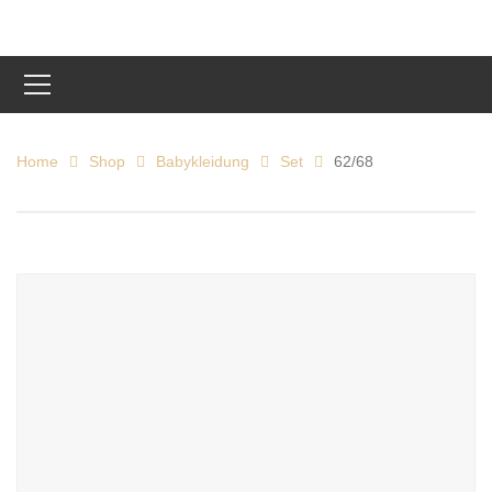
Home
Shop
Babykleidung
Set
62/68