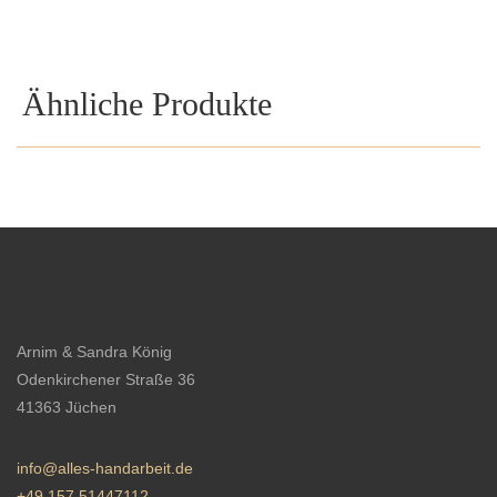
Ähnliche Produkte
Arnim & Sandra König
Odenkirchener Straße 36
41363 Jüchen
info@alles-handarbeit.de
+49 157 51447112