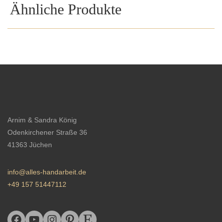
Ähnliche Produkte
Arnim & Sandra König
Odenkirchener Straße 36
41363 Jüchen
info@alles-handarbeit.de
+49 157 51447112