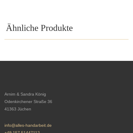
Ähnliche Produkte
Arnim & Sandra König
Odenkirchener Straße 36
41363 Jüchen
info@alles-handarbeit.de
+49 157 51447112