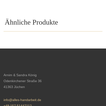
Ähnliche Produkte
Arnim & Sandra König
Odenkirchener Straße 36
41363 Jüchen
info@alles-handarbeit.de
+49 157 51447112