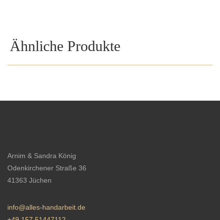
Ähnliche Produkte
Arnim & Sandra König
Odenkirchener Straße 36
41363 Jüchen
info@alles-handarbeit.de
+49 157 51447112