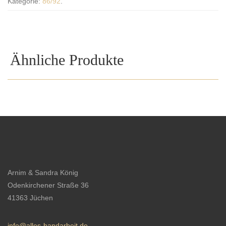
Kategorie:
86/92
.
Ähnliche Produkte
Arnim & Sandra König
Odenkirchener Straße 36
41363 Jüchen
info@alles-handarbeit.de