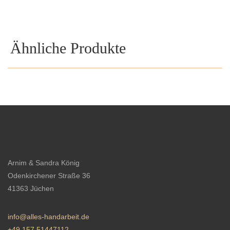
Ähnliche Produkte
Arnim & Sandra König
Odenkirchener Straße 36
41363 Jüchen
info@alles-handarbeit.de
+49 157 51447112