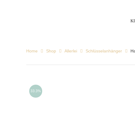
K
Home
Shop
Allerlei
Schlüsselanhänger
Ha
33.3%