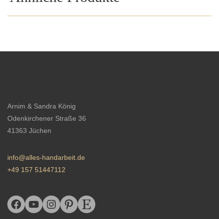
Arnim & Sandra König
Odenkirchener Straße 36
41363 Jüchen
info@alles-handarbeit.de
+49 157 51447112