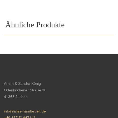
Ähnliche Produkte
Arnim & Sandra König
Odenkirchener Straße 36
41363 Jüchen
info@alles-handarbeit.de
+49 157 51447112