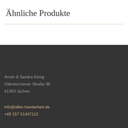
Ähnliche Produkte
Arnim & Sandra König
Odenkirchener Straße 36
41363 Jüchen
info@alles-handarbeit.de
+49 157 51447112