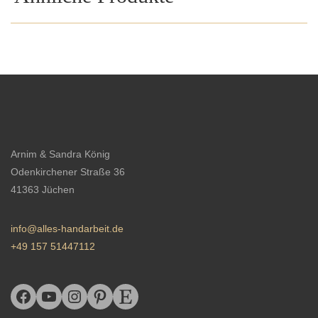
Arnim & Sandra König
Odenkirchener Straße 36
41363 Jüchen
info@alles-handarbeit.de
+49 157 51447112