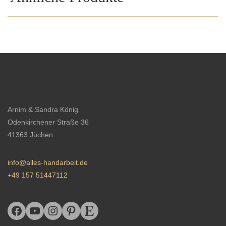
Arnim & Sandra König
Odenkirchener Straße 36
41363 Jüchen
info@alles-handarbeit.de
+49 157 51447112